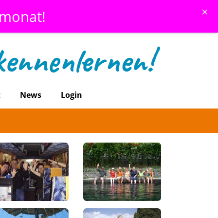
×
emonat!
t
News
Login