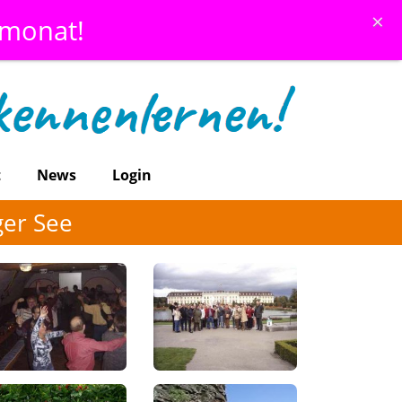
×
emonat!
t
News
Login
er See