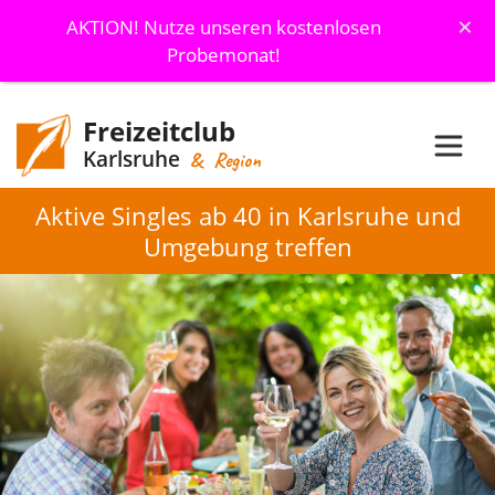
×
AKTION! Nutze unseren kostenlosen
Probemonat!
Freizeitclub
Karlsruhe
& Region
Aktive Singles ab 40 in Karlsruhe und
Umgebung treffen