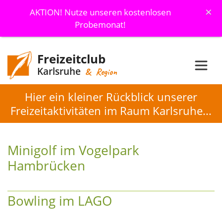
×
AKTION! Nutze unseren kostenlosen
Probemonat!
Freizeitclub
Karlsruhe
& Region
Hier ein kleiner Rückblick unserer
Freizeitaktivitäten im Raum Karlsruhe...
Minigolf im Vogelpark
Hambrücken
Bowling im LAGO